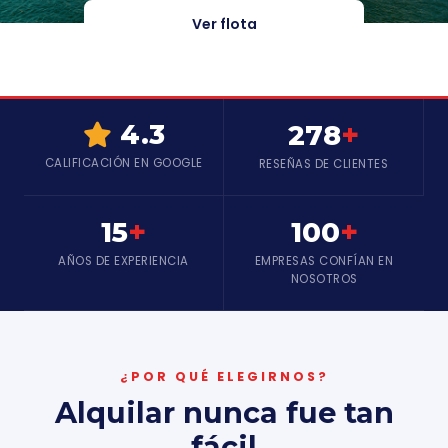
Ver flota
+
4.3
278
CALIFICACIÓN EN GOOGLE
RESEÑAS DE CLIENTES
+
+
15
100
AÑOS DE EXPERIENCIA
EMPRESAS CONFÍAN EN
NOSOTROS
¿POR QUÉ ELEGIRNOS?
Alquilar nunca fue tan
fácil