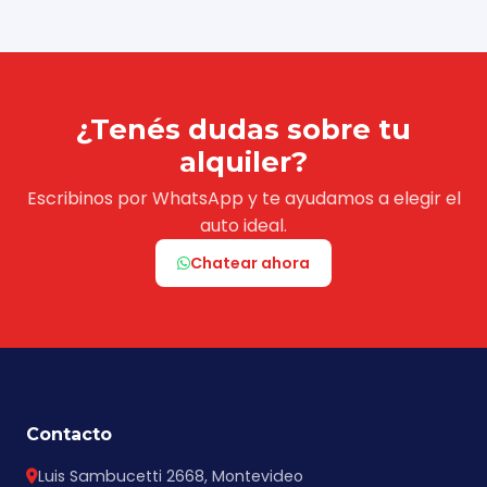
para alquileres de larga duración
y para
empresas que necesiten soluciones de
movilidad continua. Consultanos para
recibir una propuesta personalizada
adaptada a tus necesidades.
¿Tenés dudas sobre tu
alquiler?
Escribinos por WhatsApp y te ayudamos a elegir el
auto ideal.
Chatear ahora
Contacto
Luis Sambucetti 2668, Montevideo