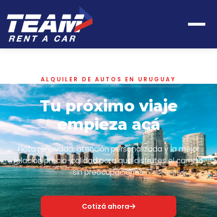
ALQUILER DE AUTOS EN URUGUAY
Tu próximo viaje
empieza acá
Flota renovada, atención personalizada y la mejor
relación precio-calidad para que disfrutes el camino
sin preocupaciones.
Cotizá ahora