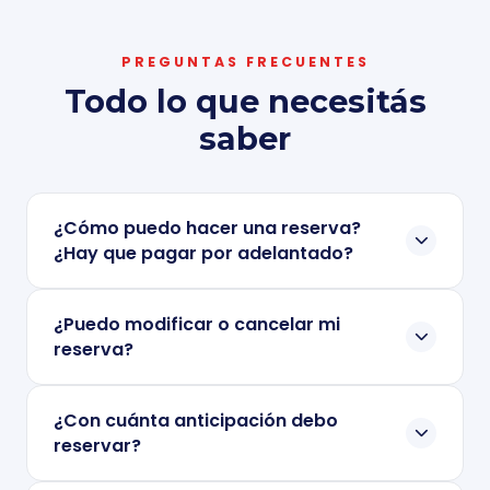
PREGUNTAS FRECUENTES
Todo lo que necesitás
saber
¿Cómo puedo hacer una reserva?
¿Hay que pagar por adelantado?
Podés solicitar tu cotización de varias
¿Puedo modificar o cancelar mi
formas: a través del formulario en nuestra
reserva?
web, por e-mail, por teléfono,
presencialmente en nuestra sucursal o por
Sí. Si ya habías abonado una seña y
¿Con cuánta anticipación debo
Mercado Libre. No es necesario abonar por
necesitás cancelar o reprogramar,
el saldo
reservar?
adelantado, aunque
en temporada alta
queda a tu favor
por un período
se requiere una seña
para garantizar la