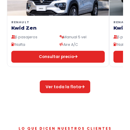
RENAULT
RENAUL
Kwid Zen
Kwid 
5 pasajeros
Manual 5 vel
5 pasa
Nafta
Aire A/C
Nafta
Consultar precio
Ver toda la flota
LO QUE DICEN NUESTROS CLIENTES